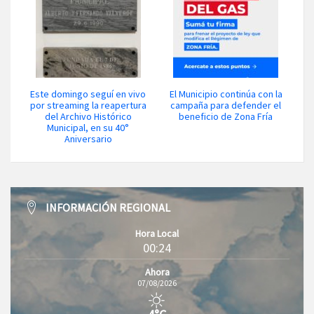
Este domingo seguí en vivo
El Municipio continúa con la
por streaming la reapertura
campaña para defender el
del Archivo Histórico
beneficio de Zona Fría
Municipal, en su 40°
Aniversario
INFORMACIÓN REGIONAL
Hora Local
00:24
Ahora
07/08/2026