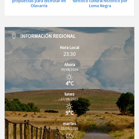
propuestas para disfrutar en
turístico cultural histórico por
Olavarría
Loma Negra
INFORMACIÓN REGIONAL
Hora Local
23:30
Ahora
09/08/2026
4°C
lunes
10/08/2026
9°C
martes
11/08/2026