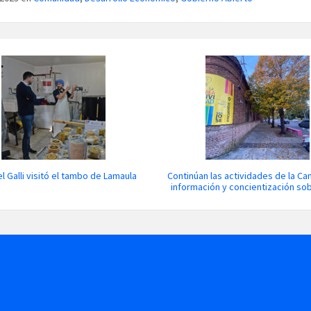
l Galli visitó el tambo de Lamaula
Continúan las actividades de la C
información y concientización so