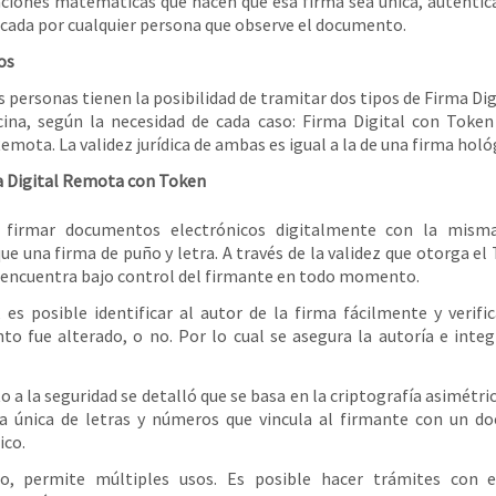
ciones matemáticas que hacen que esa firma sea única, auténtic
ficada por cualquier persona que observe el documento.
os
s personas tienen la posibilidad de tramitar dos tipos de Firma Dig
cina, según la necesidad de cada caso: Firma Digital con Toke
Remota. La validez jurídica de ambas es igual a la de una firma holó
 Digital Remota con Token
 firmar documentos electrónicos digitalmente con la misma
que una firma de puño y letra. A través de la validez que otorga el
 encuentra bajo control del firmante en todo momento.
, es posible identificar al autor de la firma fácilmente y verific
o fue alterado, o no. Por lo cual se asegura la autoría e integ
o a la seguridad se detalló que se basa en la criptografía asimétric
ia única de letras y números que vincula al firmante con un d
ico.
o, permite múltiples usos. Es posible hacer trámites con e