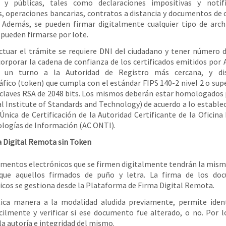
s y públicas, tales como declaraciones impositivas y notifi
es, operaciones bancarias, contratos a distancia y documentos de
. Además, se pueden firmar digitalmente cualquier tipo de arch
 pueden firmarse por lote.
ctuar el trámite se requiere DNI del ciudadano y tener número 
corporar la cadena de confianza de los certificados emitidos por
ar un turno a la Autoridad de Registro más cercana, y dis
áfico (token) que cumpla con el estándar FIPS 140-2 nivel 2 o supe
claves RSA de 2048 bits. Los mismos deberán estar homologados
l Institute of Standards and Technology) de acuerdo a lo establec
 Única de Certificación de la Autoridad Certificante de la Oficina
logías de Información (AC ONTI).
 Digital Remota sin Token
mentos electrónicos que se firmen digitalmente tendrán la mism
a que aquellos firmados de puño y letra. La firma de los do
icos se gestiona desde la Plataforma de Firma Digital Remota.
ica manera a la modalidad aludida previamente, permite ident
cilmente y verificar si ese documento fue alterado, o no. Por l
la autoría e integridad del mismo.