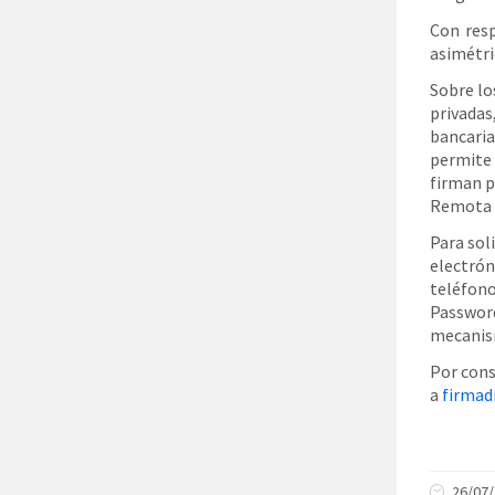
Con resp
asimétri
Sobre lo
privadas
bancaria
permite 
firman p
Remota 
Para sol
electrón
teléfono
Password
mecanism
Por cons
a
firmad
26/07