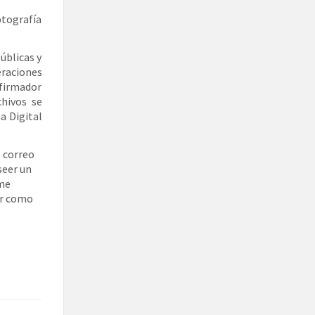
ptografía
úblicas y
eraciones
 firmador
chivos se
a Digital
e correo
seer un
ime
ar como