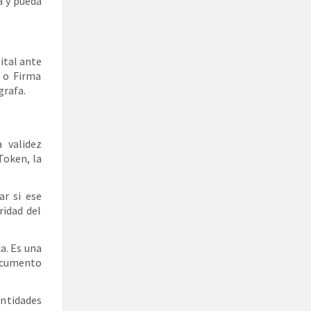
a y pueda
ital ante
n o Firma
grafa.
 validez
 Token, la
ar si ese
ridad del
a. Es una
ocumento
ntidades