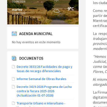
10/08/2026
los ciud
9°C
martes
Como res
11/08/2026
partir d
Mientras
certifica
La resp
AGENDA MUNICIPAL
trabaja
No hay eventos en este momento
provinci
moderniz
“Hemos a
DOCUMENTOS
Judicial
como tam
Decreto 3833/26 Facilidades de pago y
tasas de recargo diferenciales
Flores, 
Informe Semanal de Obras Rurales
Al mismo
otorgado
Decreto 3419-2026 Programa de Lucha
contra la Tucura 2025-2026
La Firma
(Actualización 01-07-2026)
digital
document
Transporte Urbano e Interurbano -