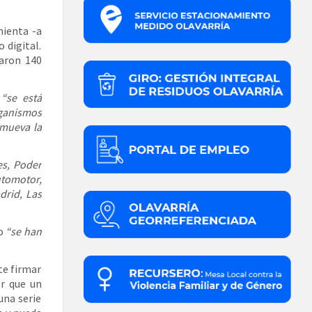
mienta -a
 digital.
raron 140
“se está
ganismos
omueva la
es, Poder
utomotor,
drid, Las
do
“se han
te firmar
r que un
una serie