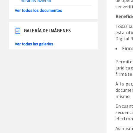
de opera
Horarios Invierno
ser veri
Ver todos los documentos
Benefici
Todas la
GALERÍA DE IMÁGENES
esta ofi
Digital 
Ver todas las galerías
Firma
Permite
jurídica 
firma se
A la par
document
mismo.
En cuant
secuenc
electrón
Asimism