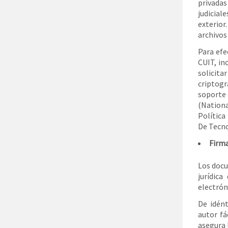
privada
judicial
exterior
archivos
Para efe
CUIT, in
solicit
criptogr
soporte 
(Nationa
Política
De Tecno
Firma
Los docu
jurídic
electrón
De idént
autor fá
asegura 