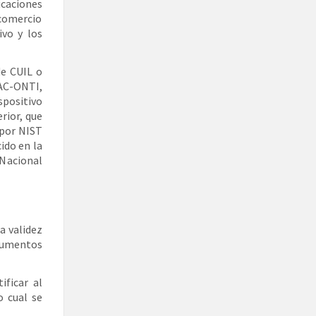
caciones
 comercio
ivo y los
de CUIL o
 AC-ONTI,
positivo
rior, que
 por NIST
ido en la
 Nacional
a validez
cumentos
ificar al
o cual se