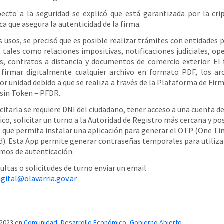
ecto a la seguridad se explicó que está garantizada por la cri
ca que asegura la autenticidad de la firma.
s usos, se precisó que es posible realizar trámites con entidades p
, tales como relaciones impositivas, notificaciones judiciales, op
s, contratos a distancia y documentos de comercio exterior. El
firmar digitalmente cualquier archivo en formato PDF, los ar
or unidad debido a que se realiza a través de la Plataforma de Firm
sin Token – PFDR.
icitarla se requiere DNI del ciudadano, tener acceso a una cuenta d
ico, solicitar un turno a la Autoridad de Registro más cercana y po
 que permita instalar una aplicación para generar el OTP (One T
). Esta App permite generar contraseñas temporales para utiliz
os de autenticación.
ultas o solicitudes de turno enviar un email
igital@olavarria.gov.ar
/2023 en
Comunidad
,
Desarrollo Económico
,
Gobierno Abierto