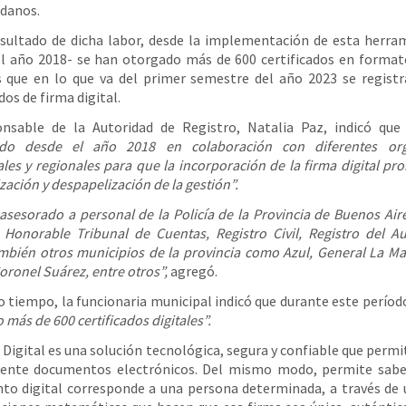
adanos.
ultado de dicha labor, desde la implementación de esta herra
el año 2018- se han otorgado más de 600 certificados en formato
 que en lo que va del primer semestre del año 2023 se regist
dos de firma digital.
onsable de la Autoridad de Registro, Natalia Paz, indicó que
ndo desde el año 2018 en colaboración con diferentes or
ales y regionales para que la incorporación de la firma digital pr
ación y despapelización de la gestión”.
sesorado a personal de la Policía de la Provincia de Buenos Air
, Honorable Tribunal de Cuentas, Registro Civil, Registro del A
bién otros municipios de la provincia como Azul, General La Ma
Coronel Suárez, entre otros”,
agregó.
 tiempo, la funcionaria municipal indicó que durante este perío
 más de 600 certificados digitales”.
 Digital es una solución tecnológica, segura y confiable que permi
mente documentos electrónicos. Del mismo modo, permite sabe
o digital corresponde a una persona determinada, a través de 