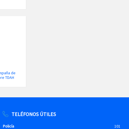
ampaña de
bre TDAH
TELÉFONOS ÚTILES
Policía
101