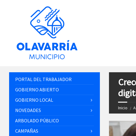
PORTAL DEL TRABAJADOR
Crec
GOBIERNO ABIERTO
digit
GOBIERNO LOCAL
Inicio
A
NOVEDADES
ARBOLADO PÚBLICO
CAMPAÑAS