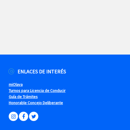
ENLACES DE INTERÉS
miOlava
Turnos para Licencia de Conducir
Guía de Trámites
Honorable Concejo Deliberante