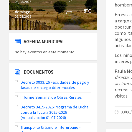
08/08/2026
bomberos
8°C
domingo
En esta 
09/08/2026
a cargo d
oportuni
como ta
algunos
AGENDA MUNICIPAL
actividad
No hay eventos en este momento
Los niño
interés 
Paula Mo
DOCUMENTOS
directa
Decreto 3833/26 Facilidades de pago y
acciones
tasas de recargo diferenciales
recreati
visitas.
Informe Semanal de Obras Rurales
Decreto 3419-2026 Programa de Lucha
09/06
contra la Tucura 2025-2026
(Actualización 01-07-2026)
Transporte Urbano e Interurbano -