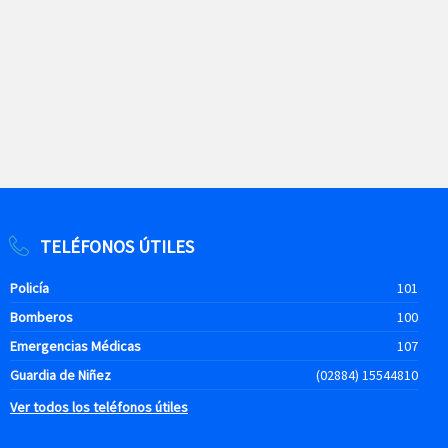
TELÉFONOS ÚTILES
Policía
101
Bomberos
100
Emergencias Médicas
107
Guardia de Niñez
(02884) 15544810
Ver todos los teléfonos útiles