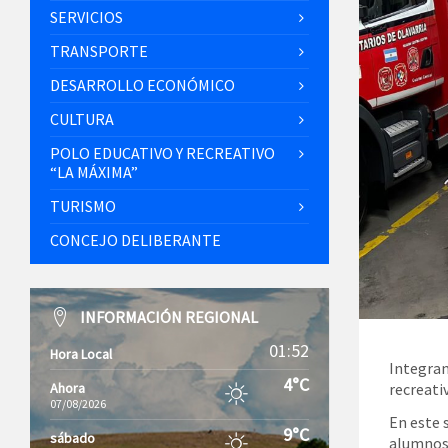
SERVICIOS
TRANSPORTE
DESARROLLO ECONÓMICO
CULTURA
POLO EDUCATIVO Y RECREATIVO
“LA MÁXIMA”
TURISMO
CONCEJO DELIBERANTE
INFORMACIÓN REGIONAL
01:52
Hora Local
Integran
4°C
recreati
Ahora
07/08/2026
En este 
9°C
sábado
alumnos