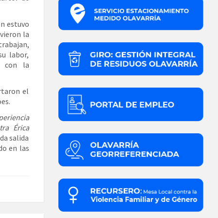
en estuvo
uvieron la
trabajan,
u labor,
s con la
rtaron el
es.
periencia
ra Érica
da salida
do en las