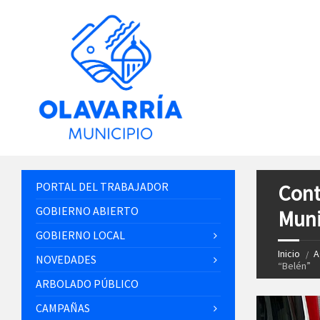
PORTAL DEL TRABAJADOR
Cont
GOBIERNO ABIERTO
Muni
GOBIERNO LOCAL
Inicio
A
NOVEDADES
“Belén”
ARBOLADO PÚBLICO
CAMPAÑAS