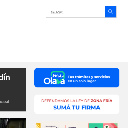
dín
icipal