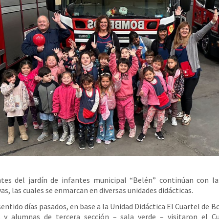
tes del jardín de infantes municipal “Belén” continúan con la
vas, las cuales se enmarcan en diversas unidades didácticas.
sentido días pasados, en base a la Unidad Didáctica El Cuartel de 
 y alumnas de tercera sección – sala verde – visitaron el Cu