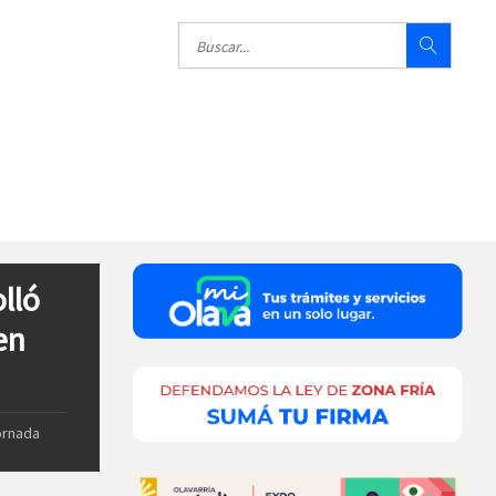
lló
en
ornada