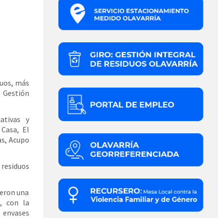
duos, más
 Gestión
ativas y
Casa, El
as, Acupo
residuos
yeron una
, con la
, envases