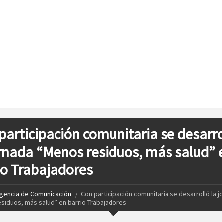
participación comunitaria se desarro
ornada “Menos residuos, más salud” 
io Trabajadores
gencia de Comunicación
Con participación comunitaria se desarrolló la j
siduos, más salud” en barrio Trabajadores