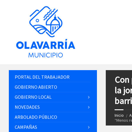
PORTAL DEL TRABAJADOR
Con 
GOBIERNO ABIERTO
la j
GOBIERNO LOCAL
barr
NOVEDADES
Inicio
A
ARBOLADO PÚBLICO
“Menos re
CAMPAÑAS