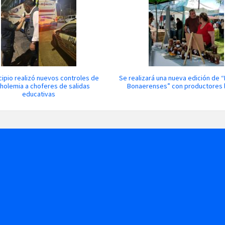
cipio realizó nuevos controles de
Se realizará una nueva edición de
holemia a choferes de salidas
Bonaerenses” con productores 
educativas