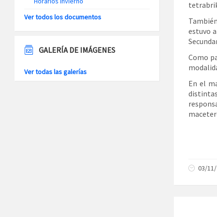
Horarios Invierno
tetrabri
Ver todos los documentos
También 
estuvo a
Secundar
GALERÍA DE IMÁGENES
Como par
modalida
Ver todas las galerías
En el ma
distinta
respons
macetero
03/11