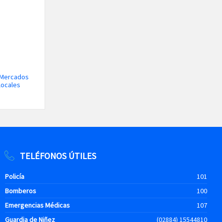
 “Mercados
locales
TELÉFONOS ÚTILES
Policía
101
Bomberos
100
Emergencias Médicas
107
Guardia de Niñez
(02884) 15544810