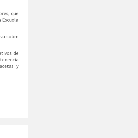
ores, que
a Escuela
iva sobre
ativos de
 tenencia
acetas y