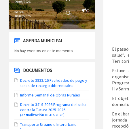
09/08/2026
9°C
lunes
10/08/2026
AGENDA MUNICIPAL
El pasad
No hay eventos en este momento
salud”,
Territori
DOCUMENTOS
Estuvo 
organis
Decreto 3833/26 Facilidades de pago y
Progreso
tasas de recargo diferenciales
II y Sarm
Informe Semanal de Obras Rurales
El obje
domicili
Decreto 3419-2026 Programa de Lucha
contra la Tucura 2025-2026
En el ba
(Actualización 01-07-2026)
jornada
Transporte Urbano e Interurbano -
recepció