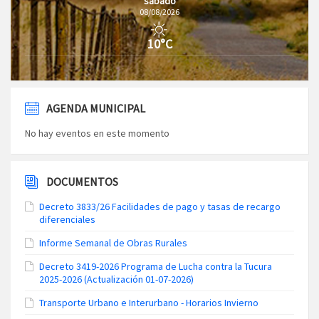
sábado
08/08/2026
10°C
AGENDA MUNICIPAL
No hay eventos en este momento
DOCUMENTOS
Decreto 3833/26 Facilidades de pago y tasas de recargo
diferenciales
Informe Semanal de Obras Rurales
Decreto 3419-2026 Programa de Lucha contra la Tucura
2025-2026 (Actualización 01-07-2026)
Transporte Urbano e Interurbano - Horarios Invierno