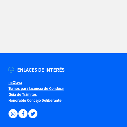
ENLACES DE INTERÉS
miOlava
Turnos para Licencia de Conducir
Guía de Trámites
Honorable Concejo Deliberante