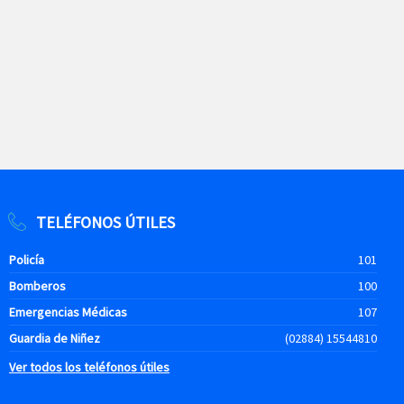
TELÉFONOS ÚTILES
Policía
101
Bomberos
100
Emergencias Médicas
107
Guardia de Niñez
(02884) 15544810
Ver todos los teléfonos útiles