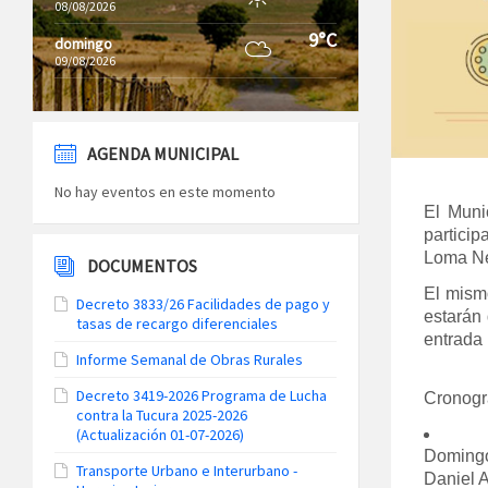
08/08/2026
9°C
domingo
09/08/2026
AGENDA MUNICIPAL
No hay eventos en este momento
El Muni
partici
Loma Ne
DOCUMENTOS
El mism
Decreto 3833/26 Facilidades de pago y
estarán
tasas de recargo diferenciales
entrada l
Informe Semanal de Obras Rurales
Decreto 3419-2026 Programa de Lucha
Cronogr
contra la Tucura 2025-2026
(Actualización 01-07-2026)
Domingo
Transporte Urbano e Interurbano -
Daniel A