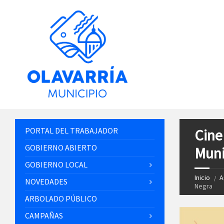
PORTAL DEL TRABAJADOR
Cine
GOBIERNO ABIERTO
Muni
GOBIERNO LOCAL
Inicio
A
NOVEDADES
Negra
ARBOLADO PÚBLICO
CAMPAÑAS