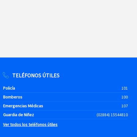
TELÉFONOS ÚTILES
Policía
101
Bomberos
100
Emergencias Médicas
107
Guardia de Niñez
(02884) 15544810
Ver todos los teléfonos útiles