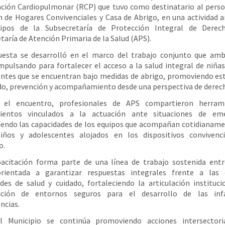
ión Cardiopulmonar (RCP) que tuvo como destinatario al perso
n de Hogares Convivenciales y Casa de Abrigo, en una actividad a
ipos de la Subsecretaría de Protección Integral de Derec
taría de Atención Primaria de la Salud (APS).
uesta se desarrolló en el marco del trabajo conjunto que amb
mpulsando para fortalecer el acceso a la salud integral de niñas
ntes que se encuentran bajo medidas de abrigo, promoviendo es
do, prevención y acompañamiento desde una perspectiva de derec
 el encuentro, profesionales de APS compartieron herram
ientos vinculados a la actuación ante situaciones de eme
iendo las capacidades de los equipos que acompañan cotidianame
niños y adolescentes alojados en los dispositivos convivenci
o.
pacitación forma parte de una línea de trabajo sostenida ent
orientada a garantizar respuestas integrales frente a las d
des de salud y cuidado, fortaleciendo la articulación instituci
cción de entornos seguros para el desarrollo de las inf
ncias.
l Municipio se continúa promoviendo acciones intersectori