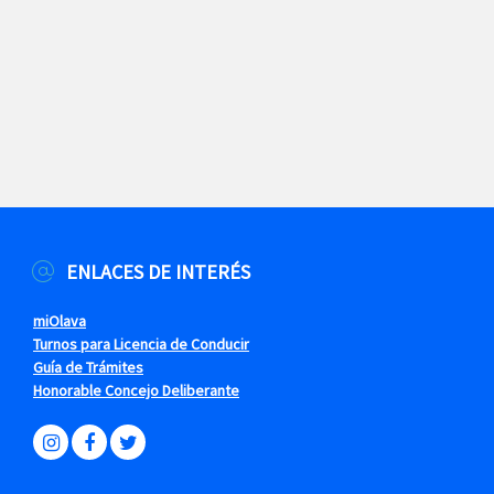
ENLACES DE INTERÉS
miOlava
Turnos para Licencia de Conducir
Guía de Trámites
Honorable Concejo Deliberante