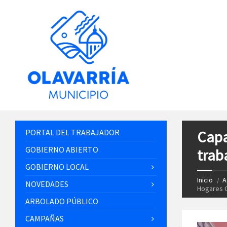
PORTAL DEL TRABAJADOR
Capa
GOBIERNO ABIERTO
trab
GOBIERNO LOCAL
Inicio
A
NOVEDADES
Hogares C
ARBOLADO PÚBLICO
CAMPAÑAS