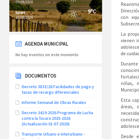
09/08/2026
Reanimac
Direcció
9°C
lunes
con equ
10/08/2026
Subsecre
La prop
vienen i
AGENDA MUNICIPAL
adolesce
de cuida
No hay eventos en este momento
Durante
conocim
DOCUMENTOS
fortalec
niñas, 
Decreto 3833/26 Facilidades de pago y
Municipi
tasas de recargo diferenciales
Esta ca
Informe Semanal de Obras Rurales
áreas, 
Decreto 3419-2026 Programa de Lucha
necesida
contra la Tucura 2025-2026
constru
(Actualización 01-07-2026)
adolesce
Transporte Urbano e Interurbano -
Desde e