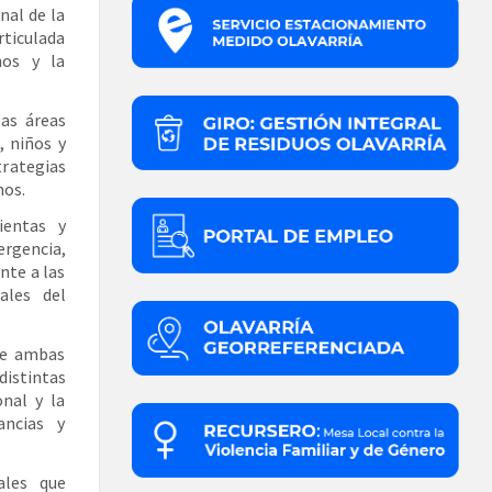
nal de la
rticulada
hos y la
as áreas
, niños y
trategias
hos.
ientas y
rgencia,
nte a las
ales del
re ambas
istintas
onal y la
ancias y
ales que