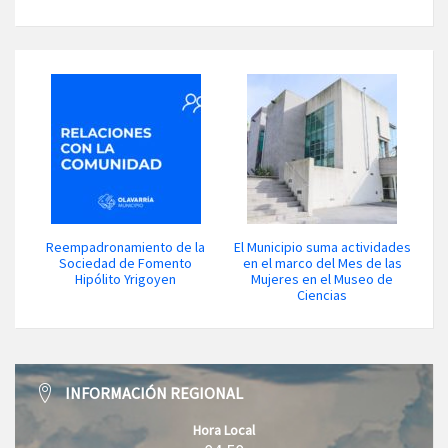
Reempadronamiento de la
El Municipio suma actividades
Sociedad de Fomento
en el marco del Mes de las
Hipólito Yrigoyen
Mujeres en el Museo de
Ciencias
INFORMACIÓN REGIONAL
Hora Local