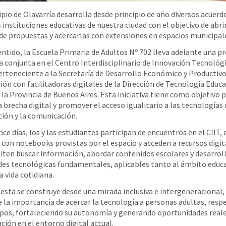
ipio de Olavarría desarrolla desde principio de año diversos acuerd
 instituciones educativas de nuestra ciudad con el objetivo de abrir
de propuestas y acercarlas con extensiones en espacios municipal
entido, la Escuela Primaria de Adultos Nº 702 lleva adelante una p
a conjunta en el Centro Interdisciplinario de Innovación Tecnológ
perteneciente a la Secretaría de Desarrollo Económico y Productivo
ción con facilitadoras digitales de la Dirección de Tecnología Educa
 la Provincia de Buenos Aires. Esta iniciativa tiene como objetivo p
a brecha digital y promover el acceso igualitario a las tecnologías 
ión y la comunicación.
nce días, los y las estudiantes participan de encuentros en el CIIT,
 con notebooks provistas por el espacio y acceden a recursos digit
iten buscar información, abordar contenidos escolares y desarrol
des tecnológicas fundamentales, aplicables tanto al ámbito educ
a vida cotidiana.
esta se construye desde una mirada inclusiva e intergeneracional,
 la importancia de acercar la tecnología a personas adultas, res
pos, fortaleciendo su autonomía y generando oportunidades reale
ción en el entorno digital actual.