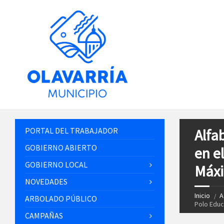
PORTAL DEL TRABAJADOR
Alfa
GOBIERNO ABIERTO
en e
GOBIERNO LOCAL
Máx
NOVEDADES
Inicio
A
ARBOLADO PÚBLICO
Polo Educ
CAMPAÑAS