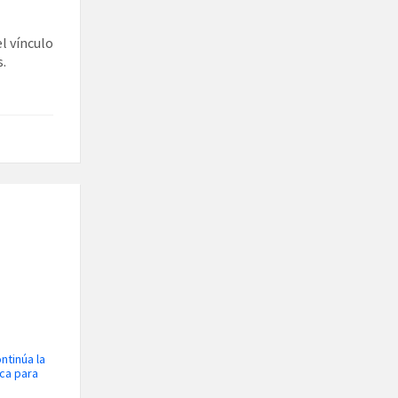
l vínculo
.
ntinúa la
ca para