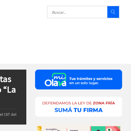
ltas
o “La
l CIIT del