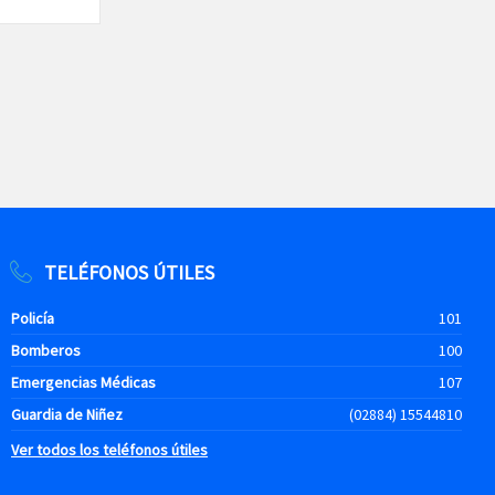
TELÉFONOS ÚTILES
Policía
101
Bomberos
100
Emergencias Médicas
107
Guardia de Niñez
(02884) 15544810
Ver todos los teléfonos útiles