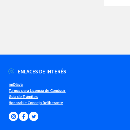
ENLACES DE INTERÉS
miOlava
Turnos para Licencia de Conducir
Guía de Trámites
Honorable Concejo Deliberante