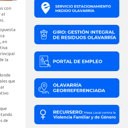
os con
 el
es.
ropuesta
ica
, en
tiva
rincipal
de la
 donde
ales que
lar
ativo
 que
petando
s de