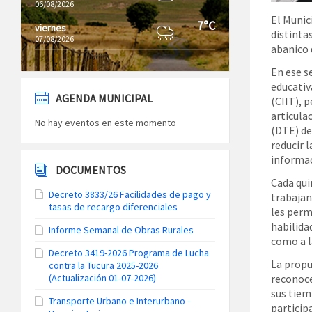
06/08/2026
El Munic
7°C
viernes
distintas
07/08/2026
abanico 
En ese s
educativ
AGENDA MUNICIPAL
(CIIT), 
articula
No hay eventos en este momento
(DTE) de
reducir l
informac
DOCUMENTOS
Cada qui
Decreto 3833/26 Facilidades de pago y
trabajan
tasas de recargo diferenciales
les perm
habilida
Informe Semanal de Obras Rurales
como a l
Decreto 3419-2026 Programa de Lucha
La propu
contra la Tucura 2025-2026
(Actualización 01-07-2026)
reconoce
sus tiem
Transporte Urbano e Interurbano -
participa