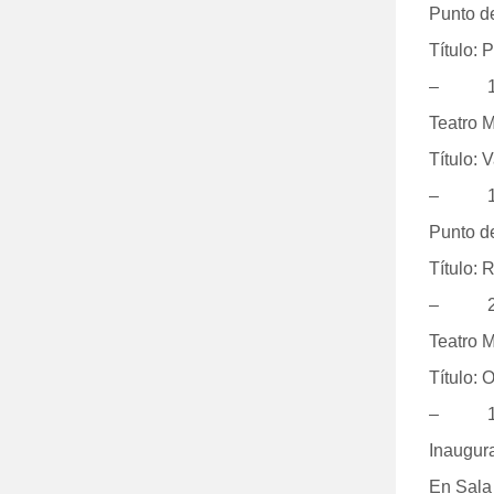
Punto d
Título: 
– 17:
Teatro M
Título: 
– 19:
Punto d
Título: 
– 21:
Teatro M
Título: 
– 19 
Inaugura
En Sala 