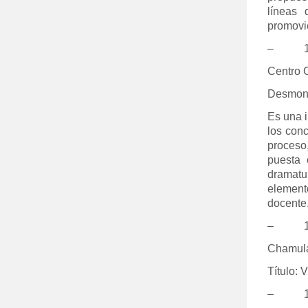
líneas 
promovie
– 14:
Centro C
Desmon
Es una i
los con
proceso,
puesta 
dramatu
element
docente,
– 14:
Chamula
Título: 
– 16: