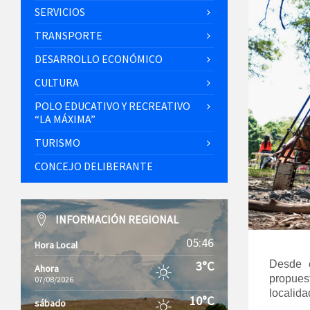
SERVICIOS
TRANSPORTE
DESARROLLO ECONÓMICO
CULTURA
POLO EDUCATIVO Y RECREATIVO
“LA MÁXIMA”
TURISMO
CONCEJO DELIBERANTE
INFORMACIÓN REGIONAL
05:46
Hora Local
3°C
Desde e
Ahora
propuest
07/08/2026
localida
10°C
sábado