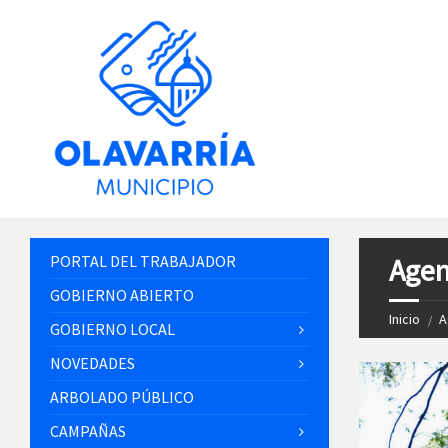
PORTAL DEL TRABAJADOR
Agen
GOBIERNO ABIERTO
Inicio
A
GOBIERNO LOCAL
NOVEDADES
ARBOLADO PÚBLICO
CAMPAÑAS