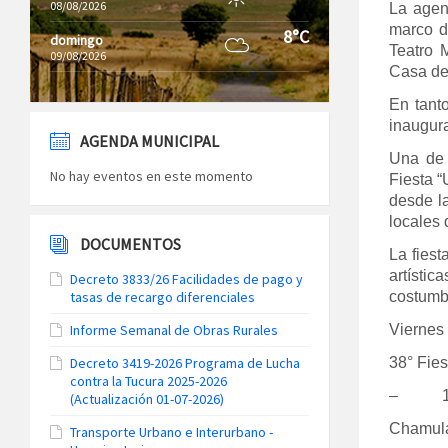
08/08/2026
La agend
marco d
8°C
domingo
Teatro 
09/08/2026
Casa del
En tant
inaugura
AGENDA MUNICIPAL
Una de 
No hay eventos en este momento
Fiesta “
desde l
locales 
DOCUMENTOS
La fiest
artísti
Decreto 3833/26 Facilidades de pago y
tasas de recargo diferenciales
costumbr
Informe Semanal de Obras Rurales
Viernes
Decreto 3419-2026 Programa de Lucha
38° Fies
contra la Tucura 2025-2026
– 11 
(Actualización 01-07-2026)
Chamula
Transporte Urbano e Interurbano -