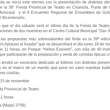
a se inicia este viernes con la presentación de distintas ob
e la 38° Fiesta Provincial de Teatro en Chamula, Punto de G
Municipal y el II Encuentro Regional de Ensambles de Guit
 Bicentenario.
o que el día sábado será el último día de la Fiesta de Teatro
ciones de dos muestras en el Centro Cultural Municipal “San J
las propuestas más sobresalientes del finde es la 39ª edici
Un Aplauso al Asador” que se desarrollará el día lunes 18 de n
as 11 horas, en Parque “Helios Eseverri”, con más de 40 insti
que participarán de la preparación y venta de comidas típicas cri
a tendrá un escenario dedicado al folklore con distintas prese
cas en el marco de un evento que pone en valor nuestras tradi
es criollas.
 15 de noviembre
ta Provincial de Teatro
horas
 (Maipú 3756)