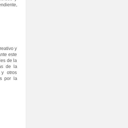
ndiente,
reativo y
nte este
les de la
ás de la
 y otros
s por la