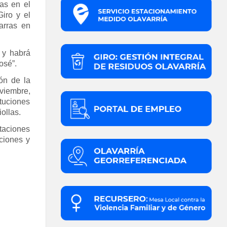
ras en el
iro y el
arras en
 y habrá
osé”.
ón de la
oviembre,
tuciones
ollas.
ntaciones
ciones y