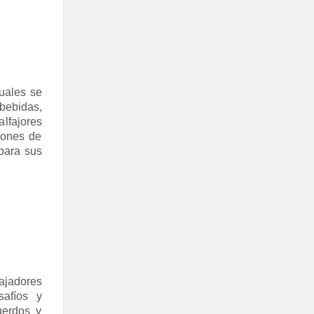
cuales se
bebidas,
lfajores
iones de
 para sus
bajadores
safíos y
uerdos y