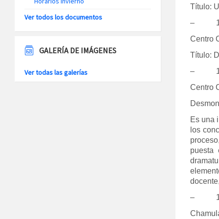
Horarios Invierno
Título: 
Ver todos los documentos
– 13 
Centro C
GALERÍA DE IMÁGENES
Título: 
– 14:
Ver todas las galerías
Centro 
Desmon
Es una i
los con
proceso,
puesta 
dramatu
element
docente,
– 17:
Chamula