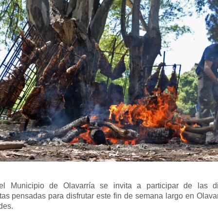
l Municipio de Olavarría se invita a participar de las di
as pensadas para disfrutar este fin de semana largo en Olavar
des.