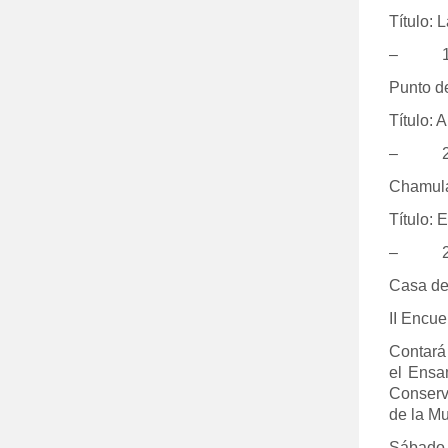
Título: 
– 19:
Punto d
Título: 
– 21:
Chamula
Título: 
– 20:
Casa de
II Encue
Contará 
el Ensa
Conserv
de la Mu
Sábado 