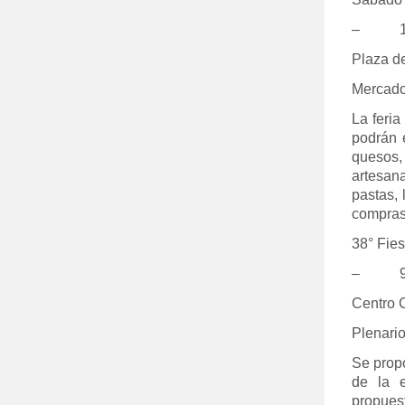
– 10:0
Plaza de
Mercado
La feria
podrán 
quesos,
artesan
pastas, 
compras
38° Fies
– 9:0
Centro C
Plenario
Se propo
de la e
propues