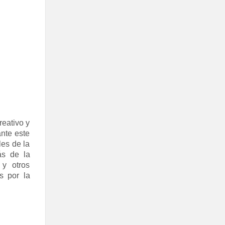
reativo y
nte este
les de la
ás de la
 y otros
s por la