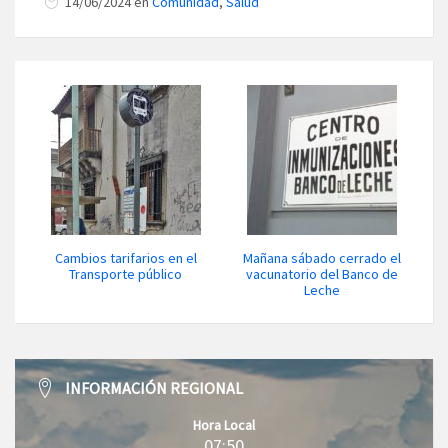
14/06/2024 en
Comunidad
,
Salud
Cambios tarifarios en el
Mañana sábado cerrado el
Transporte público
vacunatorio del Banco de
Leche
INFORMACIÓN REGIONAL
Hora Local
07:50