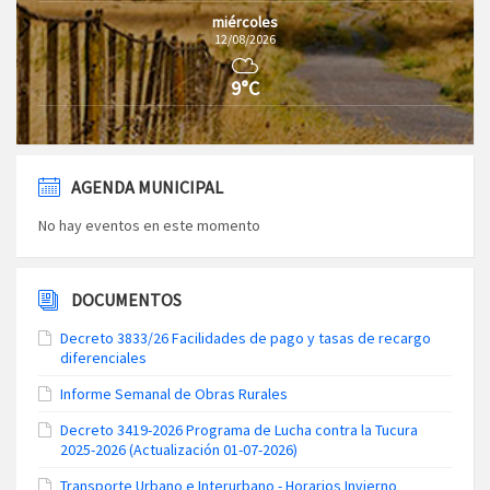
miércoles
12/08/2026
9°C
AGENDA MUNICIPAL
No hay eventos en este momento
DOCUMENTOS
Decreto 3833/26 Facilidades de pago y tasas de recargo
diferenciales
Informe Semanal de Obras Rurales
Decreto 3419-2026 Programa de Lucha contra la Tucura
2025-2026 (Actualización 01-07-2026)
Transporte Urbano e Interurbano - Horarios Invierno