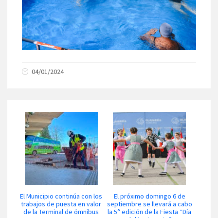
04/01/2024
El Municipio continúa con los
El próximo domingo 6 de
trabajos de puesta en valor
septiembre se llevará a cabo
de la Terminal de ómnibus
la 5° edición de la Fiesta “Día