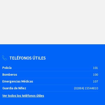
TELÉFONOS ÚTILES
Policía
101
Bomberos
100
Emergencias Médicas
107
Guardia de Niñez
(02884) 15544810
Ver todos los teléfonos útiles