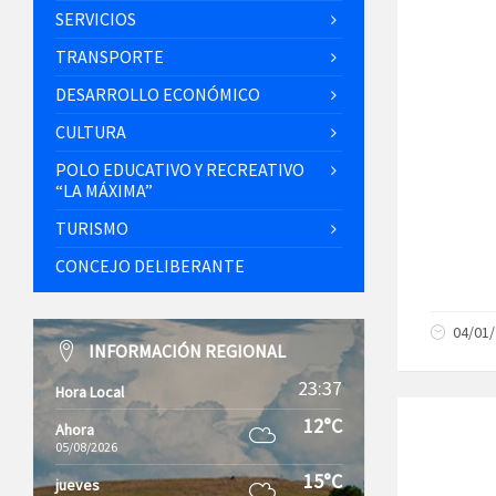
SERVICIOS
TRANSPORTE
DESARROLLO ECONÓMICO
CULTURA
POLO EDUCATIVO Y RECREATIVO
“LA MÁXIMA”
TURISMO
CONCEJO DELIBERANTE
04/01
INFORMACIÓN REGIONAL
23:37
Hora Local
12°C
Ahora
05/08/2026
15°C
jueves