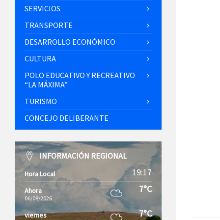
SERVICIOS
TRANSPORTE
DESARROLLO ECONÓMICO
CULTURA
POLO EDUCATIVO Y RECREATIVO
“LA MÁXIMA”
TURISMO
CONCEJO DELIBERANTE
INFORMACIÓN REGIONAL
19:17
Hora Local
7°C
Ahora
06/08/2026
7°C
viernes