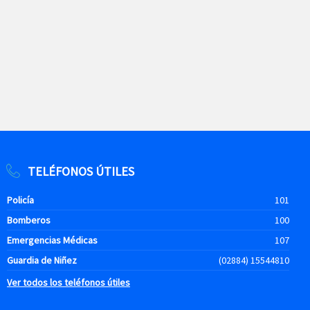
TELÉFONOS ÚTILES
Policía
101
Bomberos
100
Emergencias Médicas
107
Guardia de Niñez
(02884) 15544810
Ver todos los teléfonos útiles