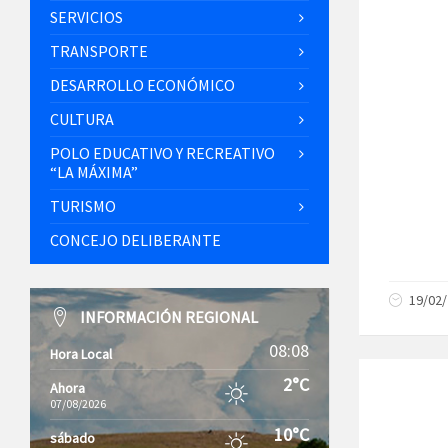
SERVICIOS
TRANSPORTE
DESARROLLO ECONÓMICO
CULTURA
POLO EDUCATIVO Y RECREATIVO
“LA MÁXIMA”
TURISMO
CONCEJO DELIBERANTE
19/02
INFORMACIÓN REGIONAL
08:08
Hora Local
2°C
Ahora
07/08/2026
10°C
sábado