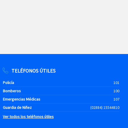
TELÉFONOS ÚTILES
Policía
101
Bomberos
100
Emergencias Médicas
107
Guardia de Niñez
(02884) 15544810
Ver todos los teléfonos útiles