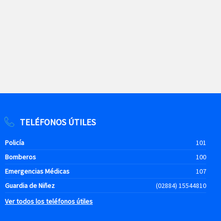
TELÉFONOS ÚTILES
Policía
101
Bomberos
100
Emergencias Médicas
107
Guardia de Niñez
(02884) 15544810
Ver todos los teléfonos útiles