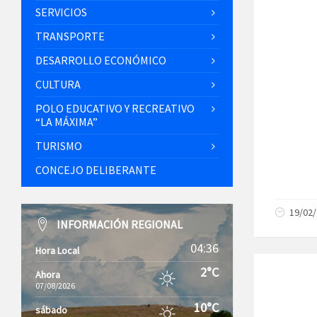
SERVICIOS
TRANSPORTE
DESARROLLO ECONÓMICO
CULTURA
POLO EDUCATIVO Y RECREATIVO
“LA MÁXIMA”
TURISMO
CONCEJO DELIBERANTE
19/02
INFORMACIÓN REGIONAL
04:36
Hora Local
2°C
Ahora
07/08/2026
10°C
sábado