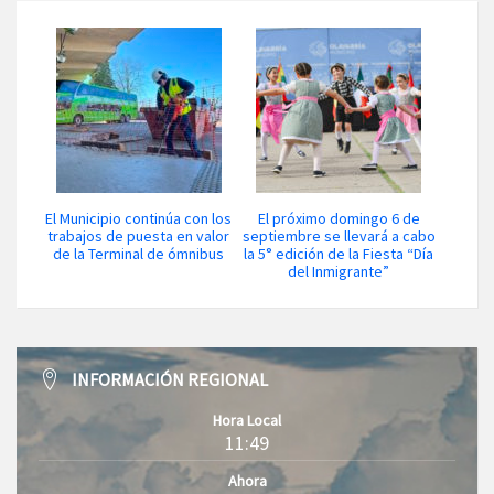
El Municipio continúa con los
El próximo domingo 6 de
trabajos de puesta en valor
septiembre se llevará a cabo
de la Terminal de ómnibus
la 5° edición de la Fiesta “Día
del Inmigrante”
INFORMACIÓN REGIONAL
Hora Local
11:49
Ahora