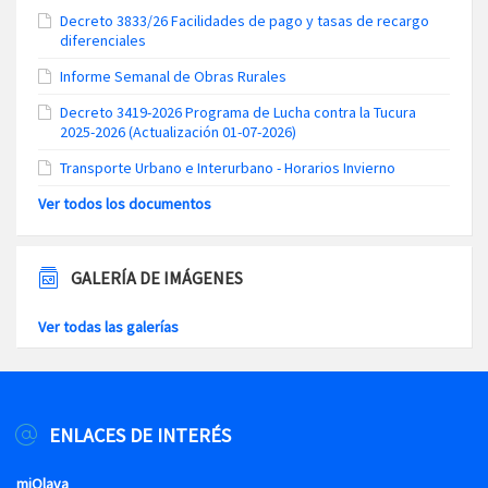
Decreto 3833/26 Facilidades de pago y tasas de recargo
diferenciales
Informe Semanal de Obras Rurales
Decreto 3419-2026 Programa de Lucha contra la Tucura
2025-2026 (Actualización 01-07-2026)
Transporte Urbano e Interurbano - Horarios Invierno
Ver todos los documentos
GALERÍA DE IMÁGENES
Ver todas las galerías
ENLACES DE INTERÉS
miOlava