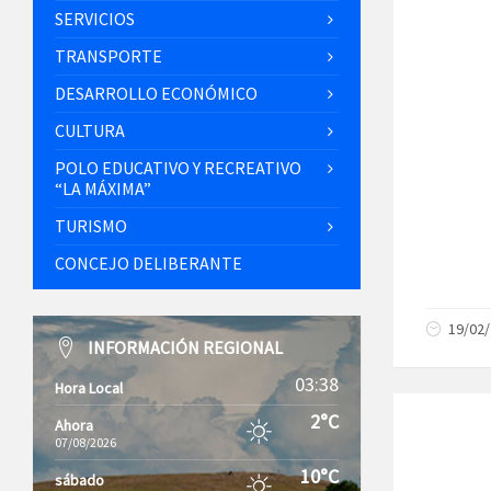
SERVICIOS
TRANSPORTE
DESARROLLO ECONÓMICO
CULTURA
POLO EDUCATIVO Y RECREATIVO
“LA MÁXIMA”
TURISMO
CONCEJO DELIBERANTE
19/02
INFORMACIÓN REGIONAL
03:38
Hora Local
2°C
Ahora
07/08/2026
10°C
sábado