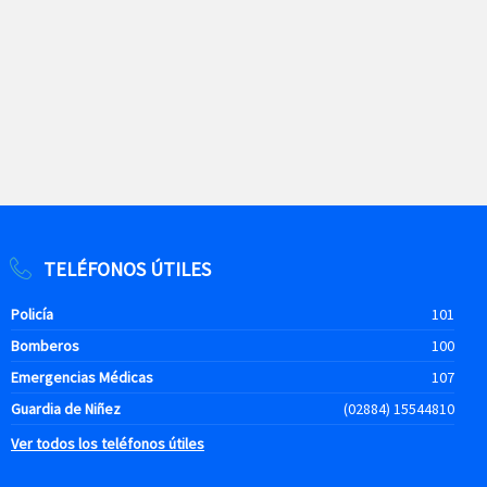
TELÉFONOS ÚTILES
Policía
101
Bomberos
100
Emergencias Médicas
107
Guardia de Niñez
(02884) 15544810
Ver todos los teléfonos útiles